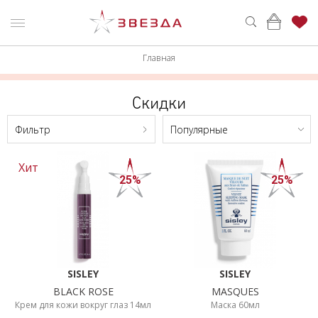
Главная
ьтр
ню
Каталог
ПАРФЮМЕРИЯ
КАТАЛОГ
Скидки
Цена,
BYN
МАКИЯЖ
ВОЙТИ
Фильтр
Популярные
УХОД
КОНТАКТЫ
От
До
Хит
25%
25%
АКСЕССУАРЫ
АДРЕСА
МАГАЗИНОВ
МУЖЧИНАМ
Брэнд
НАБОРЫ
ANGEL
SISLEY
SISLEY
АКЦИИ
SCHLESSER
BLACK ROSE
MASQUES
ARMAND
БРЕНДЫ
Крем для кожи вокруг глаз 14мл
Маска 60мл