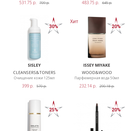
BASI
531.75
р.
483.75
р.
709
р.
645
р.
НОВИНКИ
ARTDECO
CLARISONIC
СЕРВИСЫ
Хит
30%
20%
COMPTOIR
SUD
PACIFIQUE
Ещё
SISLEY
ISSEY MIYAKE
ПОКАЗАТЬ
CLEANSERS&TONERS
WOOD&WOOD
Очищение кожи 125мл
Парфюмерная вода 50мл
РЕЗУЛЬТАТЫ
399
р.
232.14
р.
570
р.
290.18
р.
25%
20%