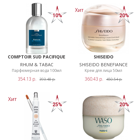
Хит
10%
20%
COMPTOIR SUD PACIFIQUE
SHISEIDO
RHUM & TABAC
SHISEIDO BENEFIANCE
Парфюмерная вода 100мл
Крем для лица 50мл
354.13
р.
360.43
р.
393.48
р.
450.54
р.
Хит
25%
20%