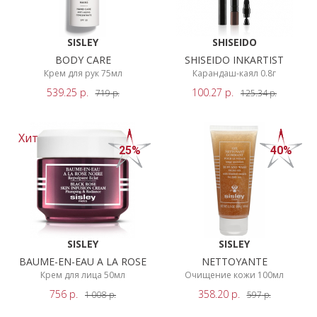
SISLEY
SHISEIDO
BODY CARE
SHISEIDO INKARTIST
Крем для рук 75мл
Карандаш-каял 0.8г
539.25
р.
100.27
р.
719
р.
125.34
р.
Хит
25%
40%
SISLEY
SISLEY
BAUME-EN-EAU A LA ROSE
NETTOYANTE
Крем для лица 50мл
Очищение кожи 100мл
756
р.
358.20
р.
1 008
р.
597
р.