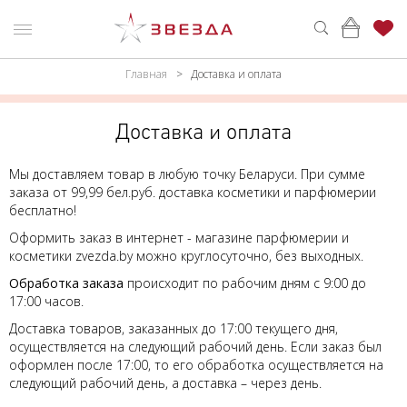
Главная
Доставка и оплата
ню
Каталог
ПАРФЮМЕРИЯ
КАТАЛОГ
Доставка и оплата
МАКИЯЖ
ВОЙТИ
Мы доставляем товар в любую точку Беларуси. При сумме
заказа от 99,99 бел.руб. д
оставка косметики и парфюмерии
УХОД
КОНТАКТЫ
бесплатно
!
Оформить заказ
в интернет - магазине парфюмерии и
АКСЕССУАРЫ
АДРЕСА
косметики
zvezda.by можно круглосуточно, без выходных.
МАГАЗИНОВ
МУЖЧИНАМ
Обработка заказа
происходит по рабочим дням с 9:00 до
17:00 часов.
НАБОРЫ
Доставка товаров, заказанных до 17:00 текущего дня,
осуществляется на следующий рабочий день. Если заказ был
АКЦИИ
оформлен после 17:00, то его обработка осуществляется на
следующий рабочий день, а доставка – через день.
БРЕНДЫ