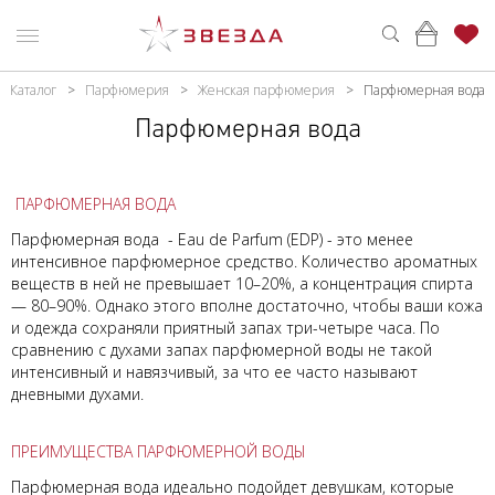
Каталог
Парфюмерия
Женская парфюмерия
Парфюмерная вода
ьтр
ню
Каталог
Парфюмерная вода
ПАРФЮМЕРИЯ
КАТАЛОГ
Цена,
BYN
МАКИЯЖ
ВОЙТИ
ПАРФЮМЕРНАЯ ВОДА
Парфюмерная вода - Eau de Parfum (EDP) - это менее
УХОД
КОНТАКТЫ
От
До
интенсивное парфюмерное средство. Количество ароматных
веществ в ней не превышает 10–20%, а концентрация спирта
АКСЕССУАРЫ
АДРЕСА
— 80–90%. Однако этого вполне достаточно, чтобы ваши кожа
МАГАЗИНОВ
и одежда сохраняли приятный запах три-четыре часа. По
МУЖЧИНАМ
Брэнд
сравнению с духами запах парфюмерной воды не такой
интенсивный и навязчивый, за что ее часто называют
НАБОРЫ
дневными духами.
ANGEL
АКЦИИ
SCHLESSER
ПРЕИМУЩЕСТВА ПАРФЮМЕРНОЙ ВОДЫ
ARMAND
БРЕНДЫ
Парфюмерная вода идеально подойдет девушкам, которые