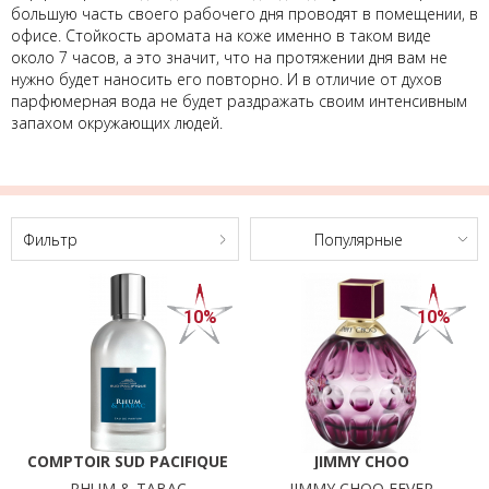
BASI
большую часть своего рабочего дня проводят в помещении, в
НОВИНКИ
COMPTOIR
офисе. Стойкость аромата на коже именно в таком виде
около 7 часов, а это значит, что на протяжении дня вам не
SUD
СЕРВИСЫ
нужно будет наносить его повторно. И в отличие от духов
PACIFIQUE
парфюмерная вода не будет раздражать своим интенсивным
FRANCK
запахом окружающих людей.
OLIVIER
ISSEY
MIYAKE
Фильтр
Популярные
Ещё
ПОКАЗАТЬ
10%
10%
РЕЗУЛЬТАТЫ
COMPTOIR SUD PACIFIQUE
JIMMY CHOO
RHUM & TABAC
JIMMY CHOO FEVER