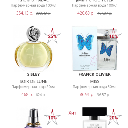
Парфюмерная вода 100мл
Парфюмерная вода 100мл
354.13
р.
420.63
р.
393.48
р.
467.37
р.
25%
10%
SISLEY
FRANCK OLIVIER
SOIR DE LUNE
MISS
Парфюмерная вода 30мл
Парфюмерная вода 50мл
468
р.
86.91
р.
624
р.
96.57
р.
Хит
10%
20%