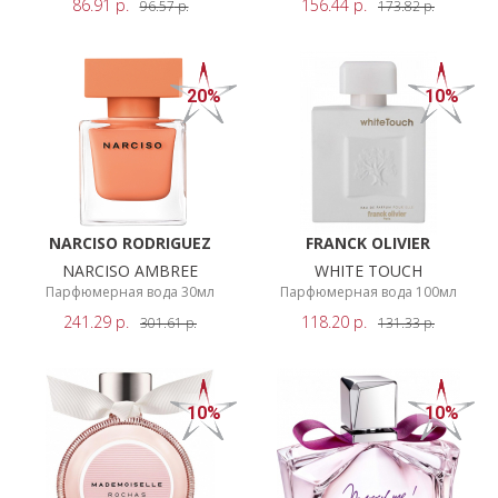
86.91
р.
156.44
р.
96.57
р.
173.82
р.
20%
10%
NARCISO RODRIGUEZ
FRANCK OLIVIER
NARCISO AMBREE
WHITE TOUCH
Парфюмерная вода 30мл
Парфюмерная вода 100мл
241.29
р.
118.20
р.
301.61
р.
131.33
р.
10%
10%