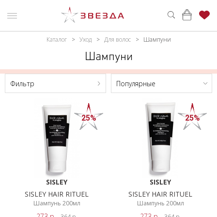
Каталог
Уход
Для волос
Шампуни
ьтр
ню
Каталог
Шампуни
ПАРФЮМЕРИЯ
КАТАЛОГ
Цена,
BYN
Фильтр
Популярные
МАКИЯЖ
ВОЙТИ
УХОД
КОНТАКТЫ
От
До
25%
25%
АКСЕССУАРЫ
АДРЕСА
МАГАЗИНОВ
МУЖЧИНАМ
Брэнд
НАБОРЫ
SISLEY
SISLEY
SISLEY
АКЦИИ
PHILIP
SISLEY HAIR RITUEL
SISLEY HAIR RITUEL
Шампунь 200мл
Шампунь 200мл
KINGSLEY
БРЕНДЫ
273
р.
273
р.
364
р.
364
р.