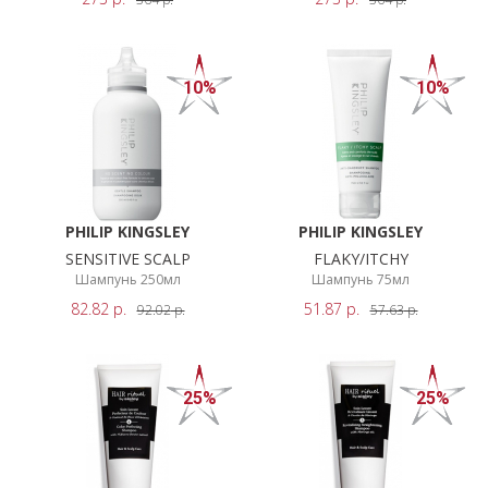
НОВИНКИ
ПОКАЗАТЬ
СЕРВИСЫ
РЕЗУЛЬТАТЫ
10%
10%
PHILIP KINGSLEY
PHILIP KINGSLEY
SENSITIVE SCALP
FLAKY/ITCHY
Шампунь 250мл
Шампунь 75мл
82.82
р.
51.87
р.
92.02
р.
57.63
р.
25%
25%