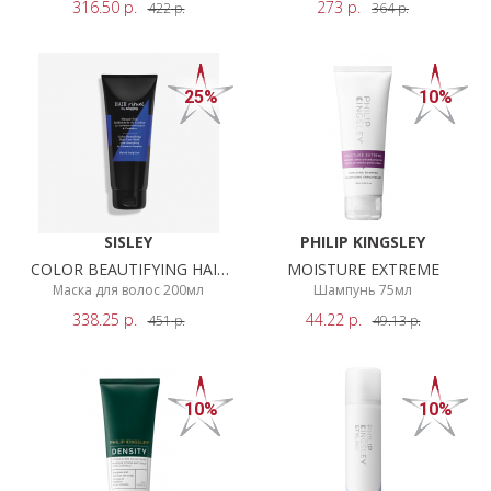
316.50
р.
273
р.
422
р.
364
р.
25%
10%
SISLEY
PHILIP KINGSLEY
COLOR BEAUTIFYING HAIR
MOISTURE EXTREME
CARE
Маска для волос 200мл
Шампунь 75мл
338.25
р.
44.22
р.
451
р.
49.13
р.
10%
10%