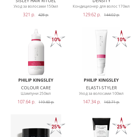
SISLEY HAIR RITUEL
DENSITY
НОВИНКИ
Уход за волосами 150мл
Кондиционер для волос 170мл
ПОКАЗАТЬ
321
р.
129.62
р.
428
р.
144.02
р.
СЕРВИСЫ
РЕЗУЛЬТАТЫ
10%
10%
PHILIP KINGSLEY
PHILIP KINGSLEY
COLOUR CARE
ELASTI-STYLER
Шампуни 250мл
Уход за волосами 100мл
107.64
р.
147.34
р.
119.60
р.
163.71
р.
25%
25%