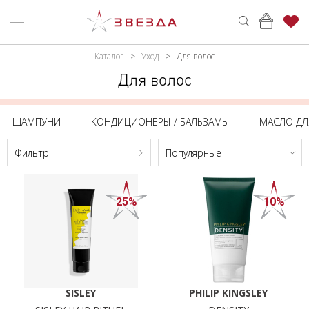
Каталог
Уход
Для волос
ьтр
ню
Каталог
Для волос
ПАРФЮМЕРИЯ
КАТАЛОГ
Цена,
BYN
ШАМПУНИ
КОНДИЦИОНЕРЫ / БАЛЬЗАМЫ
МАСЛО ДЛ
МАКИЯЖ
ВОЙТИ
Фильтр
Популярные
УХОД
КОНТАКТЫ
От
До
АКСЕССУАРЫ
АДРЕСА
МАГАЗИНОВ
25%
10%
МУЖЧИНАМ
Брэнд
НАБОРЫ
SISLEY
АКЦИИ
PHILIP
KINGSLEY
SISLEY
PHILIP KINGSLEY
БРЕНДЫ