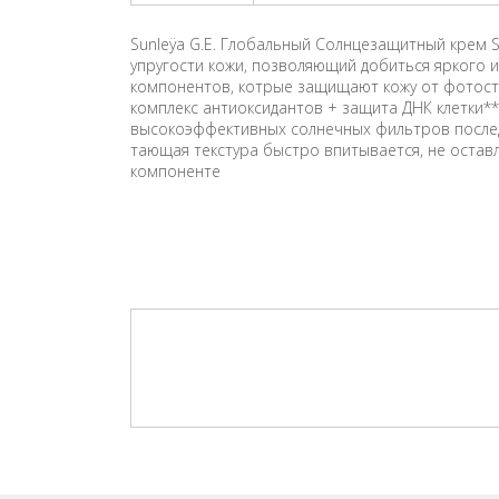
Sunleÿa G.E. Глобальный Солнцезащитный крем 
упругости кожи, позволяющий добиться яркого 
компонентов, котрые защищают кожу от фотостаре
комплекс антиоксидантов + защита ДНК клетки**
высокоэффективных солнечных фильтров последн
тающая текстура быстро впитывается, не оставляе
компоненте