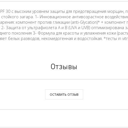
SPF 30 с высоким уровнем защиты для предотвращения морщин, п
и стойкого загара. 1- Инновационное антивозрастное воздейств
ния: компонент против гликации (anti-Glycation)* + компонент пр
 2- Защита от ультрафиолета А и В (UVA и UVB) оптимизирована 
его поколения 3- Формула для красоты и увлажнения кожи (расти
т белых разводов, некомедогенная и водостойкая. *тесты in vitro 
Отзывы
ОСТАВИТЬ ОТЗЫВ