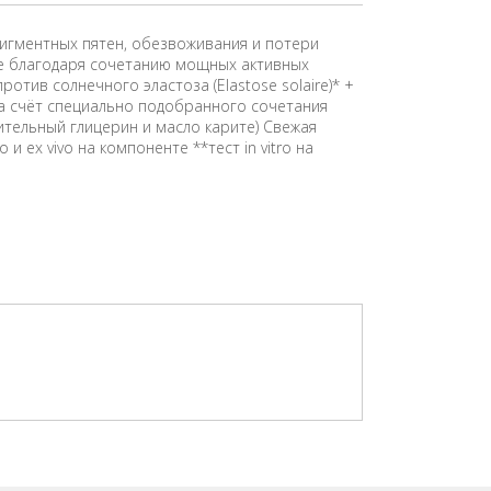
игментных пятен, обезвоживания и потери
ие благодаря сочетанию мощных активных
отив солнечного эластоза (Elastose solaire)* +
за счёт специально подобранного сочетания
тельный глицерин и масло карите) Свежая
и ex vivo на компоненте **тест in vitro на