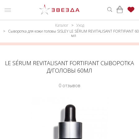
Каталог
Уход
ню
Каталог
Сыворотка для кожи головы SISLEY LE SÉRUM REVITALISANT FORTIFIANT 60
мл
ПАРФЮМЕРИЯ
КАТАЛОГ
МАКИЯЖ
ВОЙТИ
LE SÉRUM REVITALISANT FORTIFIANT СЫВОРОТКА
УХОД
КОНТАКТЫ
Д/ГОЛОВЫ 60МЛ
АКСЕССУАРЫ
АДРЕСА
0 отзывов
МАГАЗИНОВ
МУЖЧИНАМ
НАБОРЫ
АКЦИИ
БРЕНДЫ