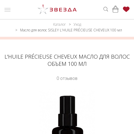
Каталог
Уход
ню
Каталог
Масло для волос SISLEY L'HUILE PRÉCIEUSE CHEVEUX 100 мл
ПАРФЮМЕРИЯ
КАТАЛОГ
МАКИЯЖ
ВОЙТИ
L'HUILE PRÉCIEUSE CHEVEUX МАСЛО ДЛЯ ВОЛОС
ОБЪЕМ 100 МЛ
УХОД
КОНТАКТЫ
0 отзывов
АКСЕССУАРЫ
АДРЕСА
МАГАЗИНОВ
МУЖЧИНАМ
НАБОРЫ
АКЦИИ
БРЕНДЫ