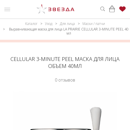
Каталог
Уход
Для лица
Маски / патчи
ню
Каталог
Выравнивающая маска для лица LA PRAIRIE CELLULAR 3-MINUTE PEEL 40
мл
ПАРФЮМЕРИЯ
КАТАЛОГ
МАКИЯЖ
ВОЙТИ
CELLULAR 3-MINUTE PEEL МАСКА ДЛЯ ЛИЦА
УХОД
КОНТАКТЫ
ОБЪЕМ 40МЛ
АКСЕССУАРЫ
АДРЕСА
0 отзывов
МАГАЗИНОВ
МУЖЧИНАМ
НАБОРЫ
АКЦИИ
БРЕНДЫ