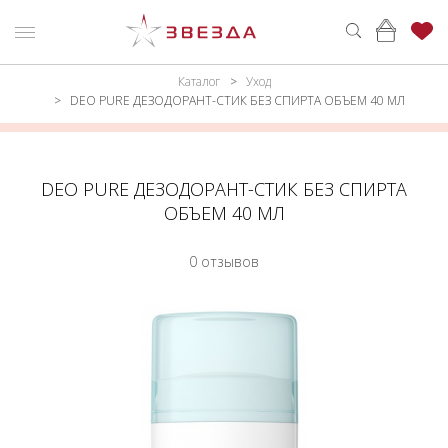
Каталог
Уход
ню
Каталог
DEO PURE ДЕЗОДОРАНТ-СТИК БЕЗ СПИРТА ОБЪЕМ 40 МЛ
ПАРФЮМЕРИЯ
КАТАЛОГ
МАКИЯЖ
ВОЙТИ
DEO PURE ДЕЗОДОРАНТ-СТИК БЕЗ СПИРТА
ОБЪЕМ 40 МЛ
УХОД
КОНТАКТЫ
0 отзывов
АКСЕССУАРЫ
АДРЕСА
МАГАЗИНОВ
МУЖЧИНАМ
НАБОРЫ
АКЦИИ
БРЕНДЫ