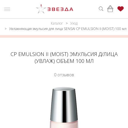
Каталог
Уход
ню
Каталог
Увлажняющая эмульсия для лица SENSAI CP EMULSION II (MOIST) 100 мл
ПАРФЮМЕРИЯ
КАТАЛОГ
МАКИЯЖ
ВОЙТИ
CP EMULSION II (MOIST) ЭМУЛЬСИЯ Д/ЛИЦА
(УВЛАЖ) ОБЪЕМ 100 МЛ
УХОД
КОНТАКТЫ
0 отзывов
АКСЕССУАРЫ
АДРЕСА
МАГАЗИНОВ
МУЖЧИНАМ
НАБОРЫ
АКЦИИ
БРЕНДЫ