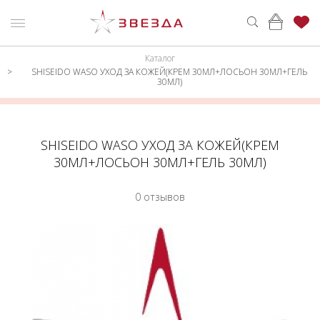
Каталог
ню
Каталог
SHISEIDO WASO УХОД ЗА КОЖЕЙ(КРЕМ 30МЛ+ЛОСЬОН 30МЛ+ГЕЛЬ
30МЛ)
ПАРФЮМЕРИЯ
КАТАЛОГ
МАКИЯЖ
ВОЙТИ
SHISEIDO WASO УХОД ЗА КОЖЕЙ(КРЕМ
УХОД
КОНТАКТЫ
30МЛ+ЛОСЬОН 30МЛ+ГЕЛЬ 30МЛ)
АКСЕССУАРЫ
АДРЕСА
0 отзывов
МАГАЗИНОВ
МУЖЧИНАМ
НАБОРЫ
АКЦИИ
БРЕНДЫ