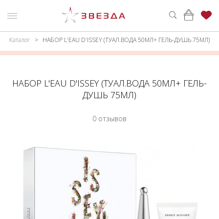
Каталог
НАБОР L'EAU D'ISSEY (ТУАЛ.ВОДА 50МЛ+ ГЕЛЬ-ДУШЬ 75МЛ)
ню
Каталог
ПАРФЮМЕРИЯ
КАТАЛОГ
НАБОР L'EAU D'ISSEY (ТУАЛ.ВОДА 50МЛ+ ГЕЛЬ-
МАКИЯЖ
ВОЙТИ
ДУШЬ 75МЛ)
УХОД
КОНТАКТЫ
0 отзывов
АКСЕССУАРЫ
АДРЕСА
МАГАЗИНОВ
МУЖЧИНАМ
НАБОРЫ
АКЦИИ
БРЕНДЫ