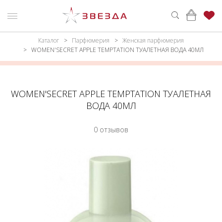
Каталог
Парфюмерия
Женская парфюмерия
ню
Каталог
WOMEN'SECRET APPLE TEMPTATION ТУАЛЕТНАЯ ВОДА 40МЛ
ПАРФЮМЕРИЯ
КАТАЛОГ
МАКИЯЖ
ВОЙТИ
WOMEN'SECRET APPLE TEMPTATION ТУАЛЕТНАЯ
ВОДА 40МЛ
УХОД
КОНТАКТЫ
0 отзывов
АКСЕССУАРЫ
АДРЕСА
МАГАЗИНОВ
МУЖЧИНАМ
НАБОРЫ
АКЦИИ
БРЕНДЫ