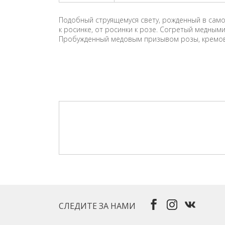
Подобный струящемуся свету, рожденный в само
к росинке, от росинки к розе. Согретый медными
Пробужденный медовым призывом розы, кремовый
СЛЕДИТЕ ЗА НАМИ