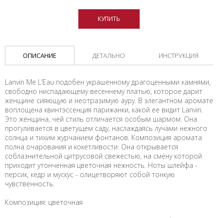
КУПИТЬ
ОПИСАНИЕ
ДЕТАЛЬНО
ИНСТРУКЦИЯ
Lanvin Me L’Eau подобен украшенному драгоценными камнями,
свободно ниспадающему весеннему платью, которое дарит
женщине сияющую и неотразимую ауру. В элегантном аромате
воплощена квинтэссенция парижанки, какой ее видит Lanvin.
Это женщина, чей стиль отличается особым шармом. Она
прогуливается в цветущем саду, наслаждаясь лучами нежного
солнца и тихим журчанием фонтанов. Композиция аромата
полна очарования и кокетливости. Она открывается
соблазнительной цитрусовой свежестью, на смену которой
приходит утонченная цветочная нежность. Ноты шлейфа -
персик, кедр и мускус - олицетворяют собой тонкую
чувственность.
Композиция: цветочная