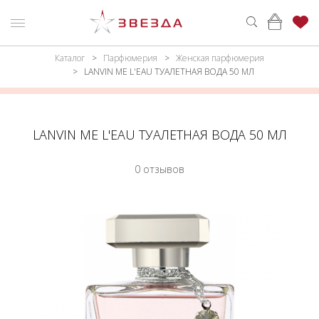
Каталог
Парфюмерия
Женская парфюмерия
ню
Каталог
LANVIN ME L'EAU ТУАЛЕТНАЯ ВОДА 50 МЛ
ПАРФЮМЕРИЯ
КАТАЛОГ
МАКИЯЖ
ВОЙТИ
LANVIN ME L'EAU ТУАЛЕТНАЯ ВОДА 50 МЛ
УХОД
КОНТАКТЫ
0 отзывов
АКСЕССУАРЫ
АДРЕСА
МАГАЗИНОВ
МУЖЧИНАМ
НАБОРЫ
АКЦИИ
БРЕНДЫ