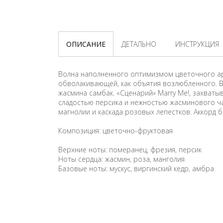
ОПИСАНИЕ
ДЕТАЛЬНО
ИНСТРУКЦИЯ
Волна наполненного оптимизмом цветочного аро
обволакивающей, как объятия возлюбленного. В 
жасмина самбак. «Сценарий» Marry Me!, захваты
сладостью персика и нежностью жасминового чая
магнолии и каскада розовых лепестков. Аккорд б
Композиция: цветочно-фруктовая
Верхние ноты: померанец, фрезия, персик
Ноты сердца: жасмин, роза, манголия
Базовые ноты: мускус, виргинский кедр, амбра