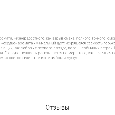
мата, жизнерадостного, как взрыв смеха, полного тонкого юмор
«сердце» аромата - уникальный дуэт: искрящаяся свежесть горьк
вающий, как любовь с первого взгляда, полон необычных встреч.
. Его чувственность раскрывается по мере того, как пьянящая н
елых цветов сияет в теплоте амбры и мускуса.
Отзывы