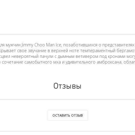
ля мужчин Jimmy Choo Man Ice, позаботившихся о представителя
крывает свое звучание в верхней ноте темпераментный бергамот
расцвел невероятный пачули с дымным ветивером под кронами мог
 в сочетание самобытного мха и удивительного амброксана, об
Отзывы
ОСТАВИТЬ ОТЗЫВ