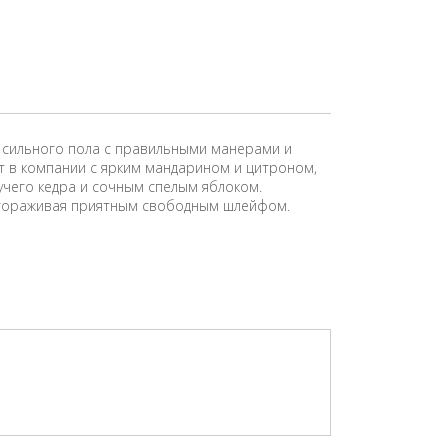
х сильного пола с правильными манерами и
 в компании с ярким мандарином и цитроном,
учего кедра и сочным спелым яблоком.
лагораживая приятным свободным шлейфом.