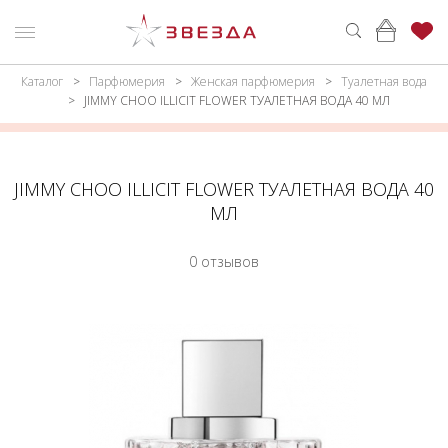
Каталог
Парфюмерия
Женская парфюмерия
Туалетная вода
ню
Каталог
JIMMY CHOO ILLICIT FLOWER ТУАЛЕТНАЯ ВОДА 40 МЛ
ПАРФЮМЕРИЯ
КАТАЛОГ
МАКИЯЖ
ВОЙТИ
JIMMY CHOO ILLICIT FLOWER ТУАЛЕТНАЯ ВОДА 40
МЛ
УХОД
КОНТАКТЫ
0 отзывов
АКСЕССУАРЫ
АДРЕСА
МАГАЗИНОВ
МУЖЧИНАМ
НАБОРЫ
АКЦИИ
БРЕНДЫ