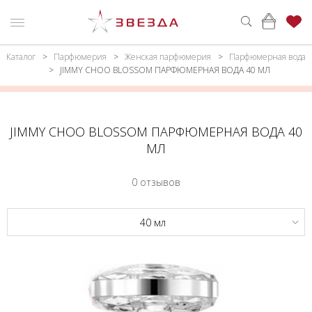
Каталог
Парфюмерия
Женская парфюмерия
Парфюмерная вода
ню
Каталог
JIMMY CHOO BLOSSOM ПАРФЮМЕРНАЯ ВОДА 40 МЛ
ПАРФЮМЕРИЯ
КАТАЛОГ
МАКИЯЖ
ВОЙТИ
JIMMY CHOO BLOSSOM ПАРФЮМЕРНАЯ ВОДА 40
МЛ
УХОД
КОНТАКТЫ
0 отзывов
АКСЕССУАРЫ
АДРЕСА
МАГАЗИНОВ
МУЖЧИНАМ
40 мл
НАБОРЫ
АКЦИИ
БРЕНДЫ