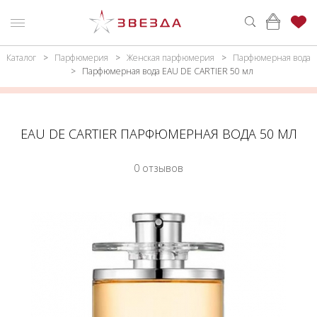
Каталог
Парфюмерия
Женская парфюмерия
Парфюмерная вода
ню
Каталог
Парфюмерная вода EAU DE CARTIER 50 мл
ПАРФЮМЕРИЯ
КАТАЛОГ
МАКИЯЖ
ВОЙТИ
EAU DE CARTIER ПАРФЮМЕРНАЯ ВОДА 50 МЛ
УХОД
КОНТАКТЫ
0 отзывов
АКСЕССУАРЫ
АДРЕСА
МАГАЗИНОВ
МУЖЧИНАМ
НАБОРЫ
АКЦИИ
БРЕНДЫ