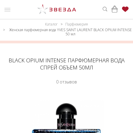
Каталог
Парфюмерия
ню
Каталог
Женская парфюмерная вода YVES SAINT LAURENT BLACK OPIUM INTENSE
50 мл
ПАРФЮМЕРИЯ
КАТАЛОГ
МАКИЯЖ
ВОЙТИ
BLACK OPIUM INTENSE ПАРФЮМЕРНАЯ ВОДА
УХОД
КОНТАКТЫ
СПРЕЙ ОБЪЕМ 50МЛ
АКСЕССУАРЫ
АДРЕСА
0 отзывов
МАГАЗИНОВ
МУЖЧИНАМ
НАБОРЫ
АКЦИИ
БРЕНДЫ