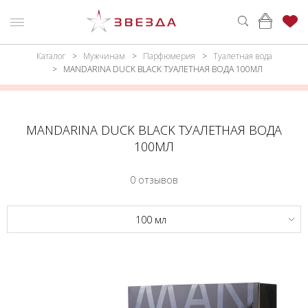
Каталог
Мужчинам
Парфюмерия
Туалетная вода
ню
Каталог
MANDARINA DUCK BLACK ТУАЛЕТНАЯ ВОДА 100МЛ
ПАРФЮМЕРИЯ
КАТАЛОГ
МАКИЯЖ
ВОЙТИ
MANDARINA DUCK BLACK ТУАЛЕТНАЯ ВОДА
100МЛ
УХОД
КОНТАКТЫ
0 отзывов
АКСЕССУАРЫ
АДРЕСА
МАГАЗИНОВ
МУЖЧИНАМ
100 мл
НАБОРЫ
АКЦИИ
БРЕНДЫ