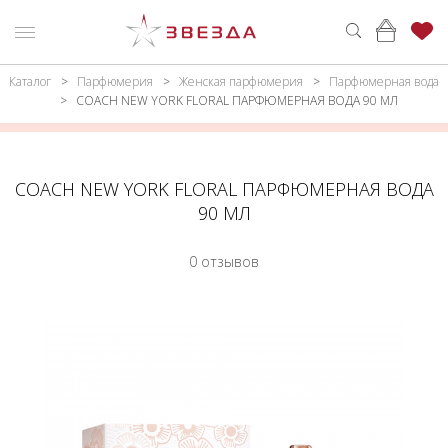
Каталог
Парфюмерия
Женская парфюмерия
Парфюмерная вода
ню
Каталог
COACH NEW YORK FLORAL ПАРФЮМЕРНАЯ ВОДА 90 МЛ
ПАРФЮМЕРИЯ
КАТАЛОГ
МАКИЯЖ
ВОЙТИ
COACH NEW YORK FLORAL ПАРФЮМЕРНАЯ ВОДА
90 МЛ
УХОД
КОНТАКТЫ
0 отзывов
АКСЕССУАРЫ
АДРЕСА
МАГАЗИНОВ
МУЖЧИНАМ
НАБОРЫ
АКЦИИ
БРЕНДЫ