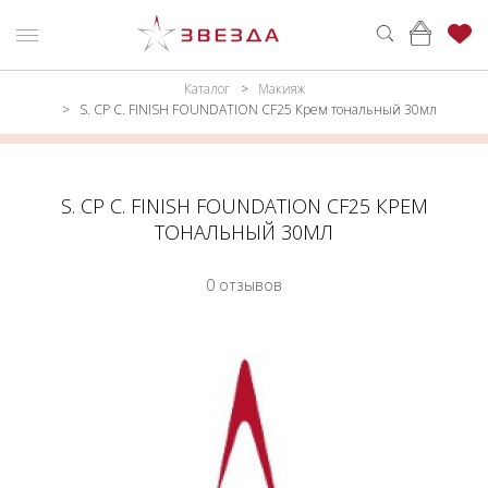
Каталог
Макияж
ню
Каталог
S. CP C. FINISH FOUNDATION CF25 Крем тональный 30мл
ПАРФЮМЕРИЯ
КАТАЛОГ
МАКИЯЖ
ВОЙТИ
S. CP C. FINISH FOUNDATION CF25 КРЕМ
ТОНАЛЬНЫЙ 30МЛ
УХОД
КОНТАКТЫ
0 отзывов
АКСЕССУАРЫ
АДРЕСА
МАГАЗИНОВ
МУЖЧИНАМ
НАБОРЫ
АКЦИИ
БРЕНДЫ