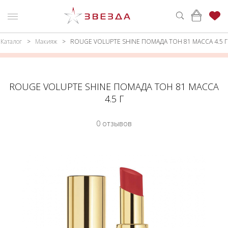
Каталог
Макияж
ROUGE VOLUPTE SHINE ПОМАДА ТОН 81 МАССА 4.5 Г
ню
Каталог
ПАРФЮМЕРИЯ
КАТАЛОГ
ROUGE VOLUPTE SHINE ПОМАДА ТОН 81 МАССА
МАКИЯЖ
ВОЙТИ
4.5 Г
УХОД
КОНТАКТЫ
0 отзывов
АКСЕССУАРЫ
АДРЕСА
МАГАЗИНОВ
МУЖЧИНАМ
НАБОРЫ
АКЦИИ
БРЕНДЫ