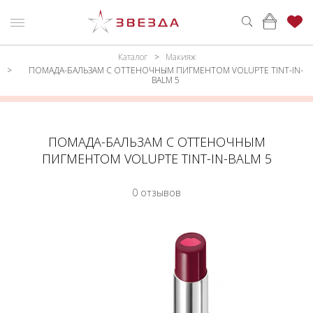
Каталог
Макияж
ню
Каталог
ПОМАДА-БАЛЬЗАМ С ОТТЕНОЧНЫМ ПИГМЕНТОМ VOLUPTE TINT-IN-
BALM 5
ПАРФЮМЕРИЯ
КАТАЛОГ
МАКИЯЖ
ВОЙТИ
ПОМАДА-БАЛЬЗАМ С ОТТЕНОЧНЫМ
УХОД
КОНТАКТЫ
ПИГМЕНТОМ VOLUPTE TINT-IN-BALM 5
АКСЕССУАРЫ
АДРЕСА
0 отзывов
МАГАЗИНОВ
МУЖЧИНАМ
НАБОРЫ
АКЦИИ
БРЕНДЫ