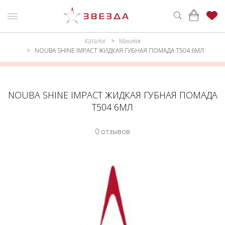
Каталог
Макияж
ню
Каталог
NOUBA SHINE IMPACT ЖИДКАЯ ГУБНАЯ ПОМАДА Т504 6МЛ
ПАРФЮМЕРИЯ
КАТАЛОГ
МАКИЯЖ
ВОЙТИ
NOUBA SHINE IMPACT ЖИДКАЯ ГУБНАЯ ПОМАДА
Т504 6МЛ
УХОД
КОНТАКТЫ
0 отзывов
АКСЕССУАРЫ
АДРЕСА
МАГАЗИНОВ
МУЖЧИНАМ
НАБОРЫ
АКЦИИ
БРЕНДЫ