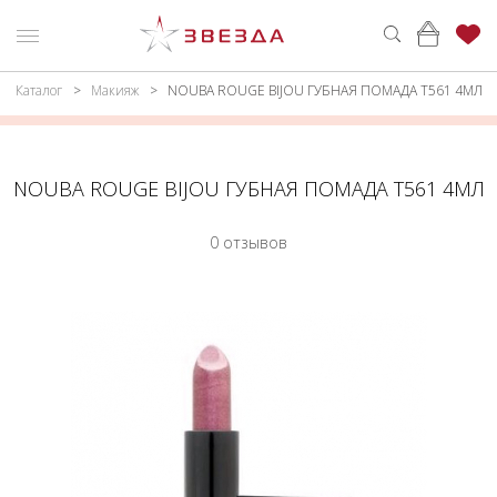
Каталог
Макияж
NOUBA ROUGE BIJOU ГУБНАЯ ПОМАДА Т561 4МЛ
ню
Каталог
ПАРФЮМЕРИЯ
КАТАЛОГ
NOUBA ROUGE BIJOU ГУБНАЯ ПОМАДА Т561 4МЛ
МАКИЯЖ
ВОЙТИ
0 отзывов
УХОД
КОНТАКТЫ
АКСЕССУАРЫ
АДРЕСА
МАГАЗИНОВ
МУЖЧИНАМ
НАБОРЫ
АКЦИИ
БРЕНДЫ