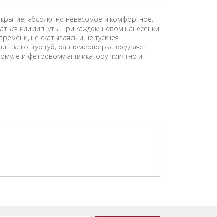
покрытие, абсолютно невесомое и комфортное.
аться или липнуть! При каждом новом нанесении
ремени, не скатываясь и не тускнея.
дит за контур губ, равномерно распределяет
ормуле и фетровому аппликатору приятно и