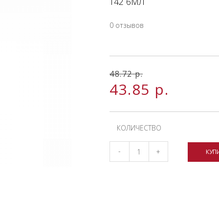
Т42 6МЛ
0 отзывов
48.72
р.
43.85
р.
КОЛИЧЕСТВО
-
+
КУП