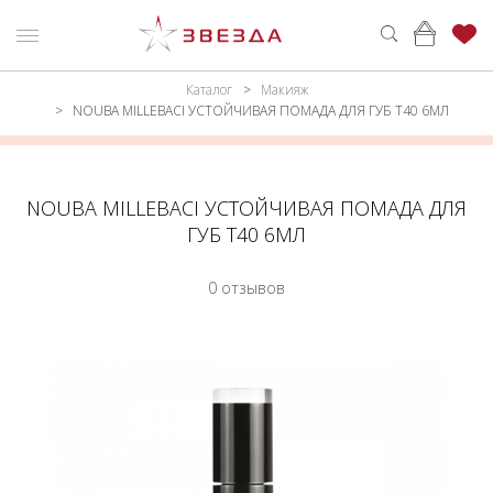
Каталог
Макияж
ню
Каталог
NOUBA MILLEBACI УСТОЙЧИВАЯ ПОМАДА ДЛЯ ГУБ Т40 6МЛ
ПАРФЮМЕРИЯ
КАТАЛОГ
МАКИЯЖ
ВОЙТИ
NOUBA MILLEBACI УСТОЙЧИВАЯ ПОМАДА ДЛЯ
ГУБ Т40 6МЛ
УХОД
КОНТАКТЫ
0 отзывов
АКСЕССУАРЫ
АДРЕСА
МАГАЗИНОВ
МУЖЧИНАМ
НАБОРЫ
АКЦИИ
БРЕНДЫ