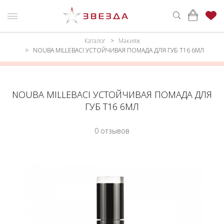
Каталог
Макияж
ню
Каталог
NOUBA MILLEBACI УСТОЙЧИВАЯ ПОМАДА ДЛЯ ГУБ Т16 6МЛ
ПАРФЮМЕРИЯ
КАТАЛОГ
МАКИЯЖ
ВОЙТИ
NOUBA MILLEBACI УСТОЙЧИВАЯ ПОМАДА ДЛЯ
ГУБ Т16 6МЛ
УХОД
КОНТАКТЫ
0 отзывов
АКСЕССУАРЫ
АДРЕСА
МАГАЗИНОВ
МУЖЧИНАМ
НАБОРЫ
АКЦИИ
БРЕНДЫ