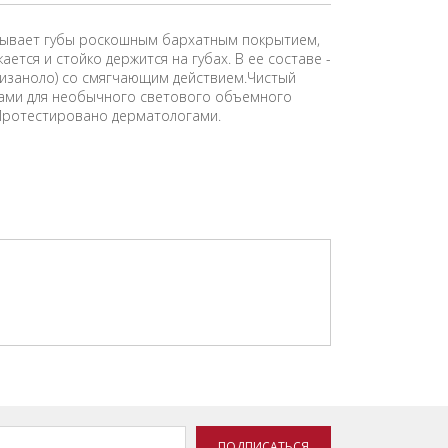
утывает губы роскошным бархатным покрытием,
ется и стойко держится на губах. В ее составе -
ризаноло) со смягчающим действием.Чистый
ками для необычного светового объемного
 Протестировано дерматологами.
ПОДПИСАТЬСЯ