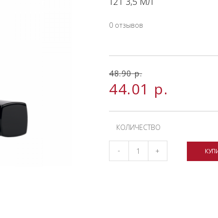
Т21 3,5 МЛ
0 отзывов
48.90
р.
44.01
р.
КОЛИЧЕСТВО
-
+
КУП