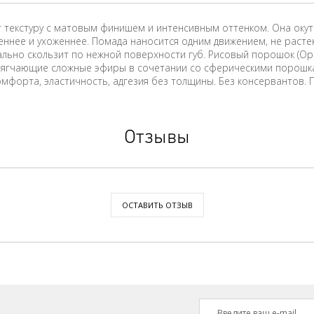
т текстуру с матовым финишем и интенсивным оттенком. Она ок
ннее и ухоженнее. Помада наносится одним движением, не растека
ально скользит по нежной поверхности губ. Рисовый порошок (О
.Смягчающие сложные эфиры в сочетании со сферическими порош
омфорта, эластичность, адгезия без толщины. Без консервантов.
Отзывы
ОСТАВИТЬ ОТЗЫВ