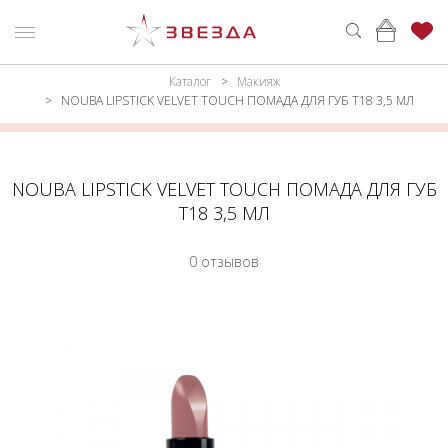
Каталог
Макияж
ню
Каталог
NOUBA LIPSTICK VELVET TOUCH ПОМАДА ДЛЯ ГУБ Т18 3,5 МЛ
ПАРФЮМЕРИЯ
КАТАЛОГ
МАКИЯЖ
ВОЙТИ
NOUBA LIPSTICK VELVET TOUCH ПОМАДА ДЛЯ ГУБ
Т18 3,5 МЛ
УХОД
КОНТАКТЫ
0 отзывов
АКСЕССУАРЫ
АДРЕСА
МАГАЗИНОВ
МУЖЧИНАМ
НАБОРЫ
АКЦИИ
БРЕНДЫ