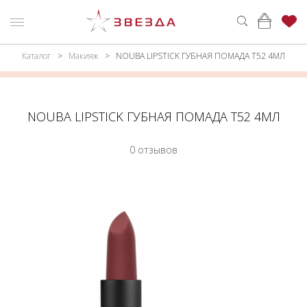
Каталог
Макияж
NOUBA LIPSTICK ГУБНАЯ ПОМАДА Т52 4МЛ
ню
Каталог
ПАРФЮМЕРИЯ
КАТАЛОГ
NOUBA LIPSTICK ГУБНАЯ ПОМАДА Т52 4МЛ
МАКИЯЖ
ВОЙТИ
0 отзывов
УХОД
КОНТАКТЫ
АКСЕССУАРЫ
АДРЕСА
МАГАЗИНОВ
МУЖЧИНАМ
НАБОРЫ
АКЦИИ
БРЕНДЫ