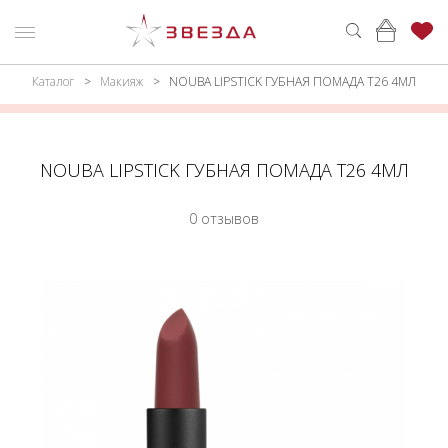
Каталог
Макияж
NOUBA LIPSTICK ГУБНАЯ ПОМАДА Т26 4МЛ
ню
Каталог
ПАРФЮМЕРИЯ
КАТАЛОГ
NOUBA LIPSTICK ГУБНАЯ ПОМАДА Т26 4МЛ
МАКИЯЖ
ВОЙТИ
0 отзывов
УХОД
КОНТАКТЫ
АКСЕССУАРЫ
АДРЕСА
МАГАЗИНОВ
МУЖЧИНАМ
НАБОРЫ
АКЦИИ
БРЕНДЫ