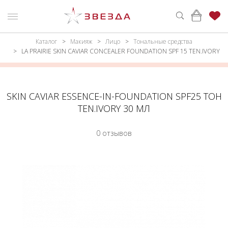
Каталог
Макияж
Лицо
Тональные средства
ню
Каталог
LA PRAIRIE SKIN CAVIAR CONCEALER FOUNDATION SPF 15 TEN.IVORY
ПАРФЮМЕРИЯ
КАТАЛОГ
МАКИЯЖ
ВОЙТИ
SKIN CAVIAR ESSENCE-IN-FOUNDATION SPF25 ТОН
TEN.IVORY 30 МЛ
УХОД
КОНТАКТЫ
0 отзывов
АКСЕССУАРЫ
АДРЕСА
МАГАЗИНОВ
МУЖЧИНАМ
НАБОРЫ
АКЦИИ
БРЕНДЫ