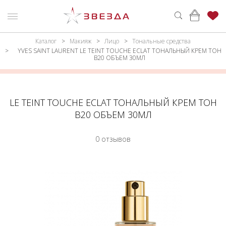
Каталог
Макияж
Лицо
Тональные средства
ню
Каталог
YVES SAINT LAURENT LE TEINT TOUCHE ECLAT ТОНАЛЬНЫЙ КРЕМ ТОН
B20 ОБЪЕМ 30МЛ
ПАРФЮМЕРИЯ
КАТАЛОГ
МАКИЯЖ
ВОЙТИ
LE TEINT TOUCHE ECLAT ТОНАЛЬНЫЙ КРЕМ ТОН
УХОД
КОНТАКТЫ
B20 ОБЪЕМ 30МЛ
АКСЕССУАРЫ
АДРЕСА
0 отзывов
МАГАЗИНОВ
МУЖЧИНАМ
НАБОРЫ
АКЦИИ
БРЕНДЫ