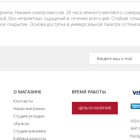
ернила. Никаких компромиссов. 24 часа нежного матового совер
й, без неприятных ощущений в течение всего дня. Стойкая тонал
ое покрытие. Основа доступна в универсальной палитре оттенков
О МАГАЗИНЕ
ВРЕМЯ РАБОТЫ
Контакты
ЦЕНЫ И НАЛИЧИЕ
Наши магазины
Студия укладок
ТОВАРОВ В
ООО 
«Краса»
УНП 
Студия макияжа
МАГАЗИНАХ
Респу
Кабина красоты