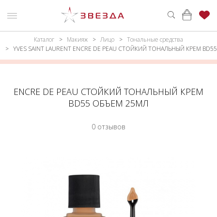
Каталог
Макияж
Лицо
Тональные средства
ню
Каталог
YVES SAINT LAURENT ENCRE DE PEAU СТОЙКИЙ ТОНАЛЬНЫЙ КРЕМ BD55
ПАРФЮМЕРИЯ
КАТАЛОГ
МАКИЯЖ
ВОЙТИ
ENCRE DE PEAU СТОЙКИЙ ТОНАЛЬНЫЙ КРЕМ
BD55 ОБЪЕМ 25МЛ
УХОД
КОНТАКТЫ
0 отзывов
АКСЕССУАРЫ
АДРЕСА
МАГАЗИНОВ
МУЖЧИНАМ
НАБОРЫ
АКЦИИ
БРЕНДЫ