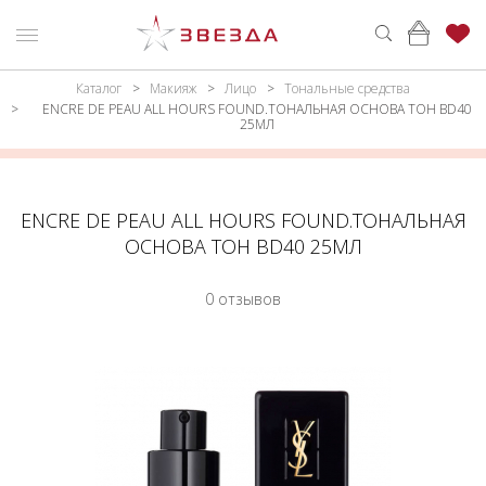
Каталог
Макияж
Лицо
Тональные средства
ню
Каталог
ENCRE DE PEAU ALL HOURS FOUND.ТОНАЛЬНАЯ ОСНОВА ТОН BD40
25МЛ
ПАРФЮМЕРИЯ
КАТАЛОГ
МАКИЯЖ
ВОЙТИ
ENCRE DE PEAU ALL HOURS FOUND.ТОНАЛЬНАЯ
УХОД
КОНТАКТЫ
ОСНОВА ТОН BD40 25МЛ
АКСЕССУАРЫ
АДРЕСА
0 отзывов
МАГАЗИНОВ
МУЖЧИНАМ
НАБОРЫ
АКЦИИ
БРЕНДЫ