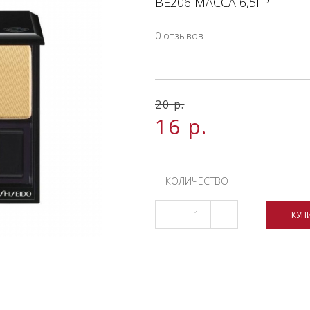
BE206 МАССА 6,5ГР
0 отзывов
20
р.
16
р.
КОЛИЧЕСТВО
-
+
КУП