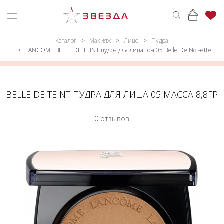
Каталог
Макияж
Лицо
Пудра
ню
Каталог
LANCOME BELLE DE TEINT пудра для лица тон 05 Belle De Noisette
ПАРФЮМЕРИЯ
КАТАЛОГ
МАКИЯЖ
ВОЙТИ
BELLE DE TEINT ПУДРА ДЛЯ ЛИЦА 05 МАССА 8,8ГР
УХОД
КОНТАКТЫ
0 отзывов
АКСЕССУАРЫ
АДРЕСА
МАГАЗИНОВ
МУЖЧИНАМ
НАБОРЫ
АКЦИИ
БРЕНДЫ