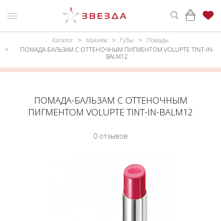
Каталог
Макияж
Губы
Помады
ню
Каталог
ПОМАДА-БАЛЬЗАМ С ОТТЕНОЧНЫМ ПИГМЕНТОМ VOLUPTE TINT-IN-
BALM12
ПАРФЮМЕРИЯ
КАТАЛОГ
МАКИЯЖ
ВОЙТИ
ПОМАДА-БАЛЬЗАМ С ОТТЕНОЧНЫМ
УХОД
КОНТАКТЫ
ПИГМЕНТОМ VOLUPTE TINT-IN-BALM12
АКСЕССУАРЫ
АДРЕСА
0 отзывов
МАГАЗИНОВ
МУЖЧИНАМ
НАБОРЫ
АКЦИИ
БРЕНДЫ