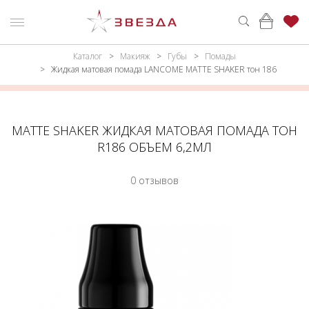
Каталог
Макияж
Губы
Помады
ню
Каталог
Жидкая матовая помада LANCOME MATTE SHAKER тон 186
ПАРФЮМЕРИЯ
КАТАЛОГ
МАКИЯЖ
ВОЙТИ
MATTE SHAKER ЖИДКАЯ МАТОВАЯ ПОМАДА ТОН
R186 ОБЪЕМ 6,2МЛ
УХОД
КОНТАКТЫ
0 отзывов
АКСЕССУАРЫ
АДРЕСА
МАГАЗИНОВ
МУЖЧИНАМ
НАБОРЫ
АКЦИИ
БРЕНДЫ