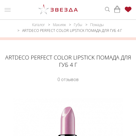
Каталог
Макияж
Губы
Помады
ню
Каталог
ARTDECO PERFECT COLOR LIPSTICK ПОМАДА ДЛЯ ГУБ 4 Г
ПАРФЮМЕРИЯ
КАТАЛОГ
МАКИЯЖ
ВОЙТИ
ARTDECO PERFECT COLOR LIPSTICK ПОМАДА ДЛЯ
ГУБ 4 Г
УХОД
КОНТАКТЫ
0 отзывов
АКСЕССУАРЫ
АДРЕСА
МАГАЗИНОВ
МУЖЧИНАМ
НАБОРЫ
АКЦИИ
БРЕНДЫ