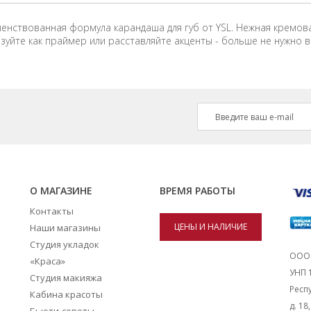
шенствованная формула карандаша для губ от YSL. Нежная кремова
зуйте как праймер или расставляйте акценты - больше не нужно 
О МАГАЗИНЕ
ВРЕМЯ РАБОТЫ
Контакты
ЦЕНЫ И НАЛИЧИЕ
Наши магазины
Студия укладок
ТОВАРОВ В
ООО 
«Краса»
УНП 
Студия макияжа
МАГАЗИНАХ
Респу
Кабина красоты
д. 18