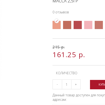
МАССА 2,5ГР
0 отзывов
215
р.
161.25
р.
КОЛИЧЕСТВО
-
+
КУП
Данный товар доступен для поку
адресам: