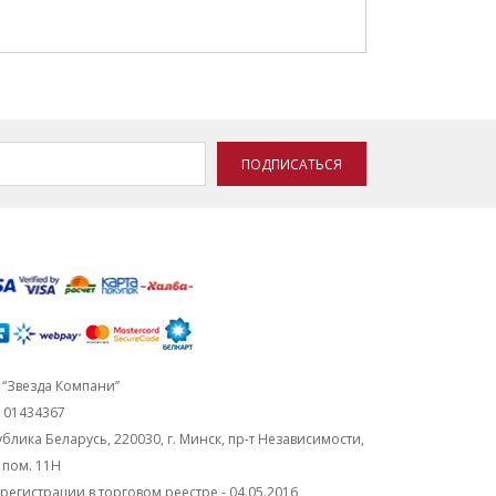
ПОДПИСАТЬСЯ
“Звезда Компани”
101434367
блика Беларусь, 220030, г. Минск, пр-т Независимости,
, пом. 11Н
регистрации в торговом реестре - 04.05.2016