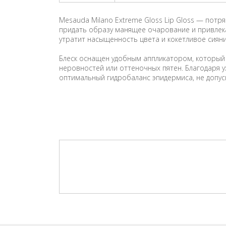
Mesauda Milano Extreme Gloss Lip Gloss — потр
придать образу манящее очарование и привлека
утратит насыщенность цвета и кокетливое сияни
Блеск оснащен удобным аппликатором, который
неровностей или оттеночных пятен. Благодаря
оптимальный гидробаланс эпидермиса, не допуск