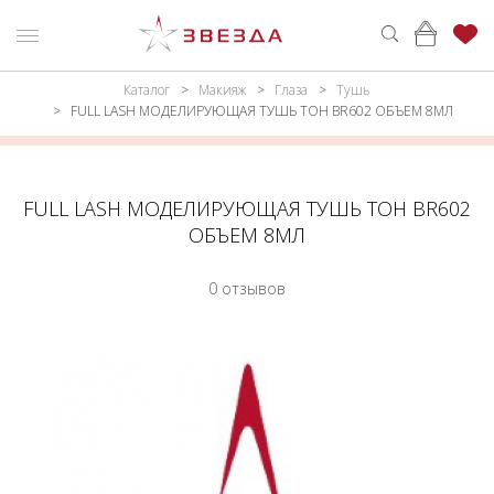
Каталог
Макияж
Глаза
Тушь
ню
Каталог
FULL LASH МОДЕЛИРУЮЩАЯ ТУШЬ ТОН BR602 ОБЪЕМ 8МЛ
ПАРФЮМЕРИЯ
КАТАЛОГ
МАКИЯЖ
ВОЙТИ
FULL LASH МОДЕЛИРУЮЩАЯ ТУШЬ ТОН BR602
ОБЪЕМ 8МЛ
УХОД
КОНТАКТЫ
0 отзывов
АКСЕССУАРЫ
АДРЕСА
МАГАЗИНОВ
МУЖЧИНАМ
НАБОРЫ
АКЦИИ
БРЕНДЫ